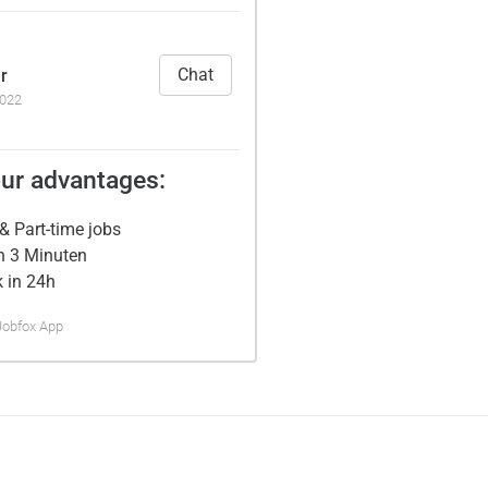
Chat
r
2022
ur advantages:
& Part-time jobs
n 3 Minuten
 in 24h
Jobfox App