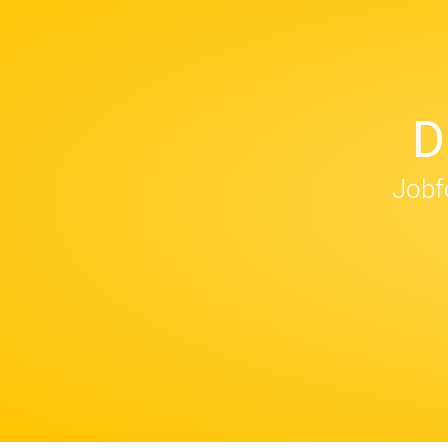
D
Jobfo