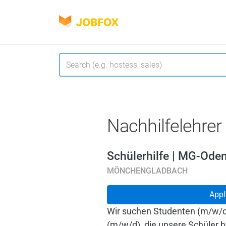
JOBFOX
Navigate
Language
Nachhilfelehrer
Schülerhilfe | MG-Ode
MÖNCHENGLADBACH
Appl
Wir suchen Studenten (m/w/
(m/w/d), die unsere Schüler b