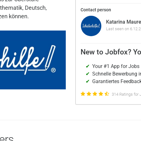
athematik, Deutsch,
Contact person
tzen können.
Katarina Maure
Last seen on 6.12.
New to Jobfox? Yo
Your #1 App for Jobs 
Schnelle Bewerbung i
Garantiertes Feedback
314 Ratings for 
ers