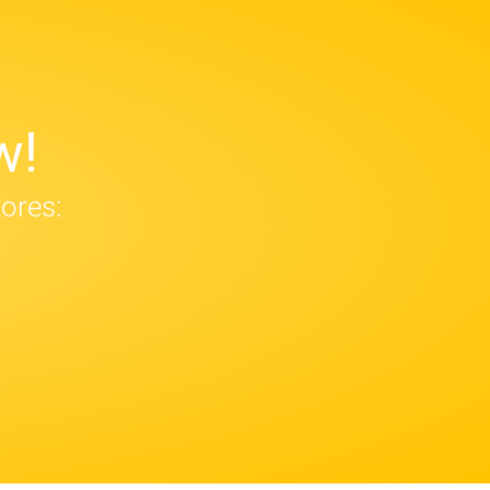
w!
tores: