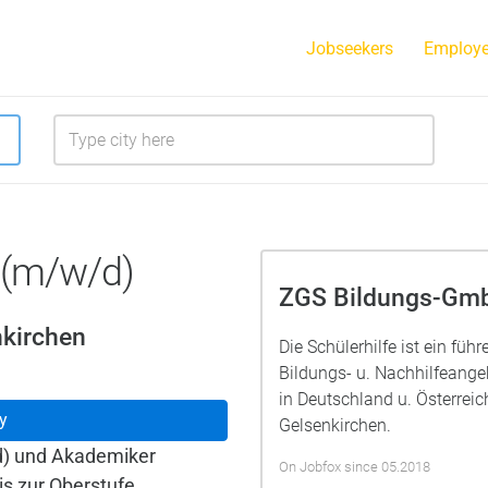
Jobseekers
Employe
 (m/w/d)
ZGS Bildungs-Gm
nkirchen
Die Schülerhilfe ist ein füh
Bildungs- u. Nachhilfeang
in Deutschland u. Österrei
y
Gelsenkirchen.
d) und Akademiker
On Jobfox since 05.2018
is zur Oberstufe