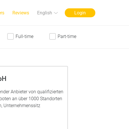
Language
English
rs
Reviews
Login
Full-time
Part-time
bH
render Anbieter von qualifizierten
eboten an über 1000 Standorten
ch, Unternehmenssitz