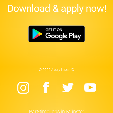
Download & apply now!
© 2026 Avory Labs UG
Instagram
Facebook
Twitter
Yo
Part-time jobs in Münster