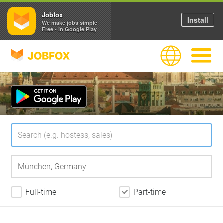
Jobfox
Install
We make jobs simple
Free - in Google Play
JOBFOX
Language
Navigate
Full-time
Part-time