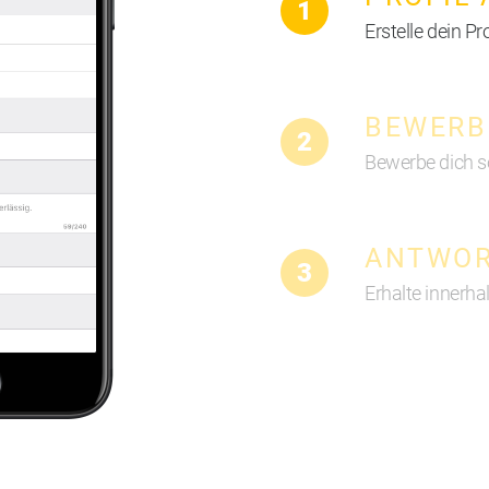
1
Erstelle dein Pr
BEWERB
2
Bewerbe dich s
ANTWOR
3
Erhalte innerh