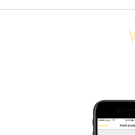
W
Job
finden