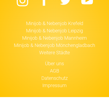
Instagram
Facebook
Twitter
Yo
Minijob & Nebenjob Krefeld
Minijob & Nebenjob Leipzig
Minijob & Nebenjob Mannheim
Minijob & Nebenjob Mönchengladbach
Weitere Städte
Über uns
AGB
Datenschutz
Impressum
Jobfox nutzt
Cookies
.
Einverstanden!