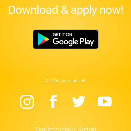
Download & apply now!
© 2026 Avory Labs UG
Instagram
Facebook
Twitter
Yo
Part-time jobs in Krefeld