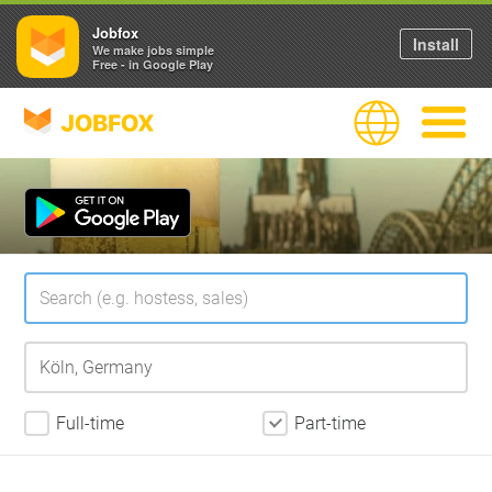
Jobfox
Install
We make jobs simple
Free - in Google Play
JOBFOX
Language
Navigate
Full-time
Part-time