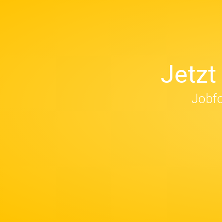
Jetz
Jobfo