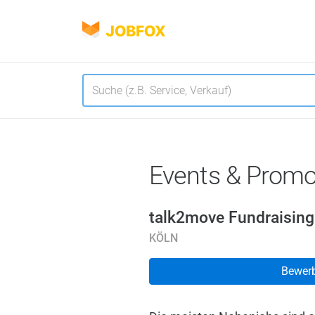
JOBFOX
Navigation
Sprache
Events & Prom
talk2move Fundraisin
KÖLN
Bewer