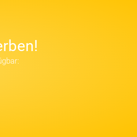
rben!
ügbar: