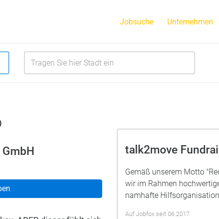
Jobsuche
Unternehmen
o
talk2move Fundra
g GmbH
Gemäß unserem Motto "Rede
wir im Rahmen hochwertig
ben
namhafte Hilfsorganisatione
Auf Jobfox seit 06.2017