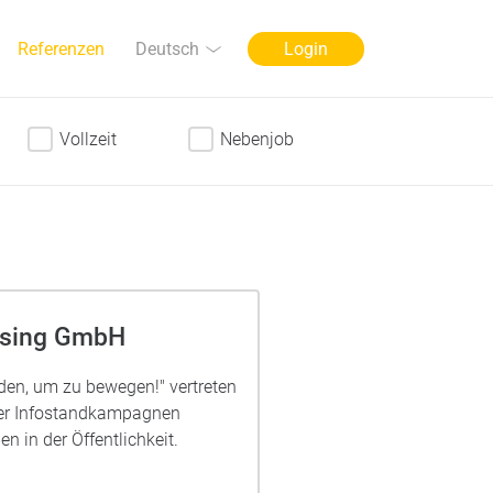
Sprache
Deutsch
Referenzen
Login
Vollzeit
Nebenjob
ising GmbH
n, um zu bewegen!" vertreten
er Infostandkampagnen
n in der Öffentlichkeit.