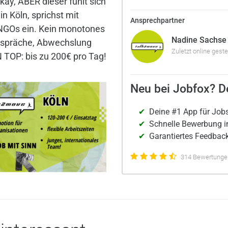
ay, ABER dieser fühlt sich
in Köln, sprichst mit
Ansprechpartner
 NGOs ein. Kein monotones
Nadine Sachse
espräche, Abwechslung
Zuletzt online geste
N TOP: bis zu 200€ pro Tag!
Neu bei Jobfox? De
Deine #1 App für Job
Schnelle Bewerbung i
Garantiertes Feedback
314 Bewertungen