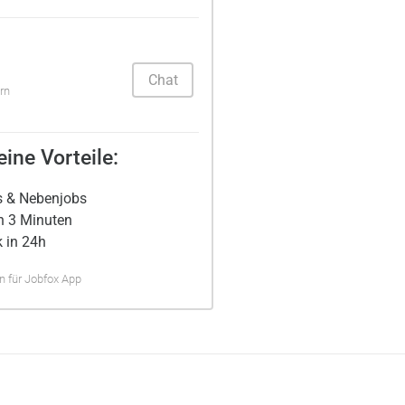
Chat
rn
ine Vorteile:
s & Nebenjobs
n 3 Minuten
 in 24h
 für Jobfox App