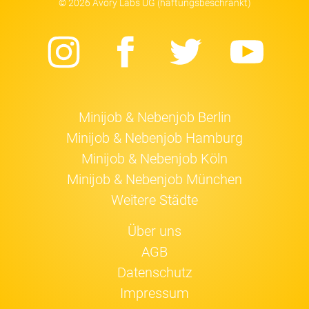
© 2026 Avory Labs UG (haftungsbeschränkt)
Instagram
Facebook
Twitter
Yo
Minijob & Nebenjob Berlin
Minijob & Nebenjob Hamburg
Minijob & Nebenjob Köln
Minijob & Nebenjob München
Weitere Städte
Über uns
AGB
Datenschutz
Impressum