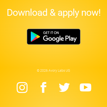
Download & apply now!
© 2026 Avory Labs UG
Instagram
Facebook
Twitter
Yo