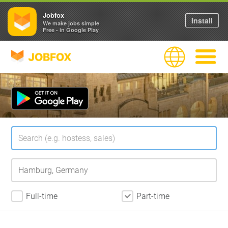
Jobfox
Install
We make jobs simple
Free - in Google Play
JOBFOX
Language
Navigate
Full-time
Part-time