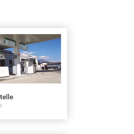
telle
D