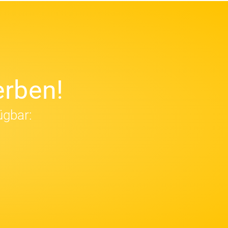
rben!
ügbar: