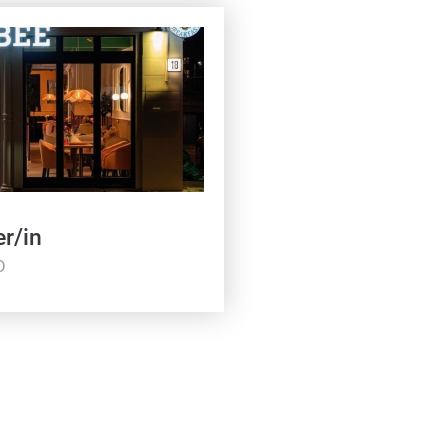
er/in
D