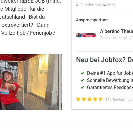
dweiter REISE-JOB (mind.
Auf Jobfox seit 04.2019
 Mitglieder für die
utschland - Bist du
Ansprechpartner
 extrovertiert? - Dann
Albertino Theu
 Vollzeitjob / Ferienjob /
Zuletzt online vor 2
Neu bei Jobfox? De
Deine #1 App für Job
Schnelle Bewerbung i
Garantiertes Feedback
314 Bewertungen