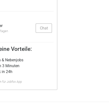
er
Chat
 Tagen
ine Vorteile:
s & Nebenjobs
n 3 Minuten
 in 24h
 für Jobfox App