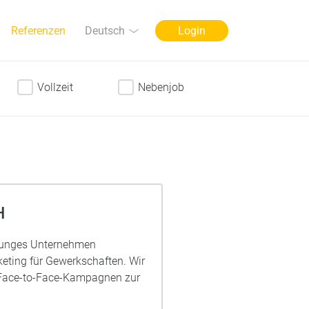
Sprache
Deutsch
Referenzen
Login
Vollzeit
Nebenjob
H
junges Unternehmen
keting für Gewerkschaften. Wir
n Face-to-Face-Kampagnen zur