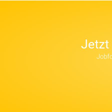
Jetz
Jobfo