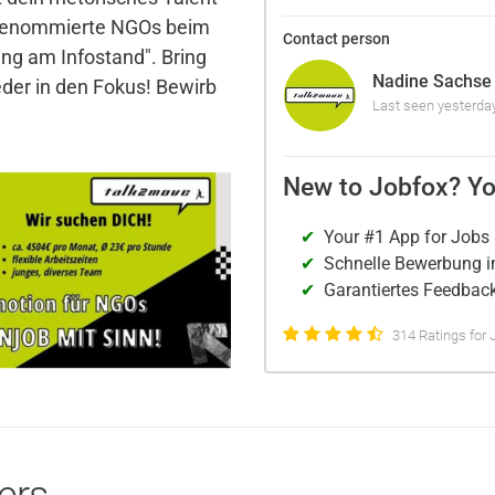
s renommierte NGOs beim
Contact person
ing am Infostand". Bring
Nadine Sachse
eder in den Fokus! Bewirb
Last seen yesterda
New to Jobfox? Yo
Your #1 App for Jobs 
Schnelle Bewerbung i
Garantiertes Feedback
314 Ratings for 
ers