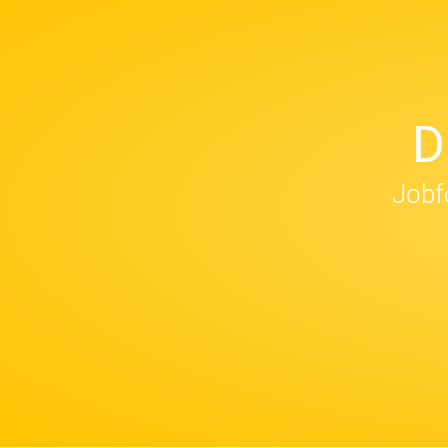
D
Jobfo