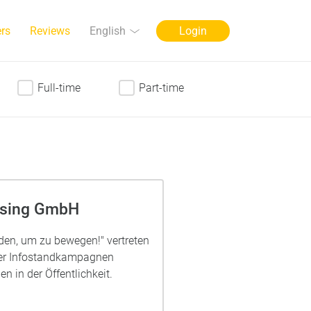
Language
English
rs
Reviews
Login
Full-time
Part-time
ising GmbH
n, um zu bewegen!" vertreten
er Infostandkampagnen
n in der Öffentlichkeit.