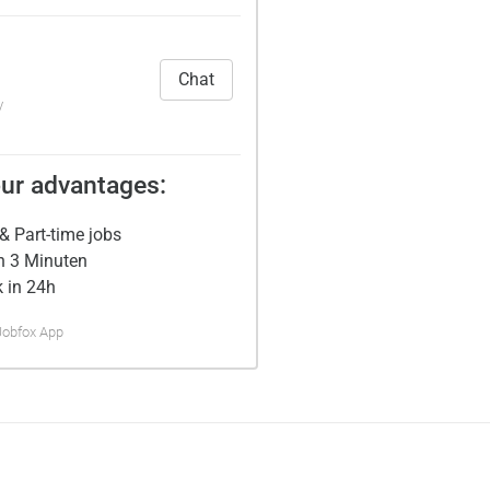
Chat
y
ur advantages:
& Part-time jobs
n 3 Minuten
 in 24h
Jobfox App