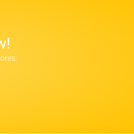
w!
tores: