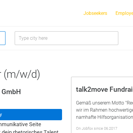
Jobseekers
Employe
r (m/w/d)
talk2move Fundra
g GmbH
Gemäß unserem Motto "Rede
wir im Rahmen hochwertig
y
namhafte Hilfsorganisatione
mmunikative Seite
On Jobfox since 06.2017
t dein rhetorisches Talent