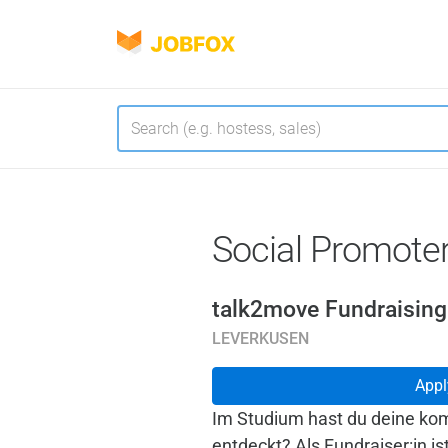
JOBFOX
Navigate
Language
Social Promote
talk2move Fundraisin
LEVERKUSEN
Appl
Im Studium hast du deine ko
entdeckt? Als Fundraiser:in is