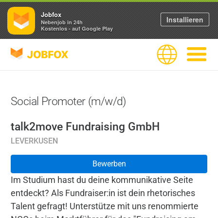
Jobfox
Installieren
Nebenjob in 24h
Kostenlos - auf Google Play
JOBFOX
Sprache
Navigati
Social Promoter (m/w/d)
talk2move Fundraising GmbH
LEVERKUSEN
Bewerben
Im Studium hast du deine kommunikative Seite
entdeckt? Als Fundraiser:in ist dein rhetorisches
Talent gefragt! Unterstütze mit uns renommierte