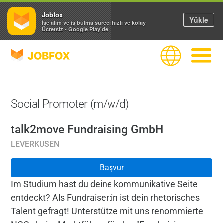
Jobfox
Yükle
İşe alım ve iş bulma süreci hızlı ve kolay
Ücretsiz - Google Play'de
JOBFOX
Dil
Navigas
Social Promoter (m/w/d)
talk2move Fundraising GmbH
LEVERKUSEN
Başvur
Im Studium hast du deine kommunikative Seite
entdeckt? Als Fundraiser:in ist dein rhetorisches
Talent gefragt! Unterstütze mit uns renommierte