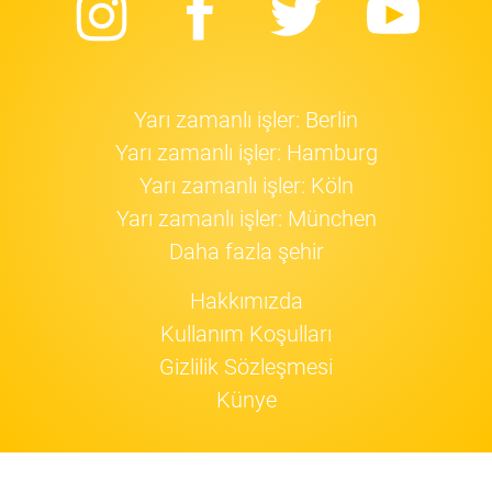
Instagram
Facebook
Twitter
Yo
Yarı zamanlı işler: Berlin
Yarı zamanlı işler: Hamburg
Yarı zamanlı işler: Köln
Yarı zamanlı işler: München
Daha fazla şehir
Hakkımızda
Kullanım Koşulları
Gizlilik Sözleşmesi
Künye
Jobfox
cookie'leri
kullanıyor.
Devam!