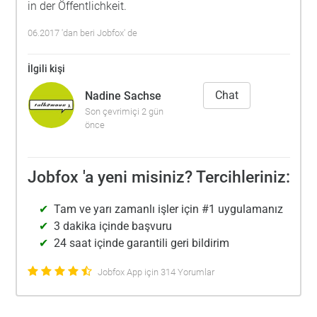
in der Öffentlichkeit.
06.2017 'dan beri Jobfox' de
İlgili kişi
Chat
Nadine Sachse
Son çevrimiçi 2 gün
önce
Jobfox 'a yeni misiniz? Tercihleriniz:
Tam ve yarı zamanlı işler için #1 uygulamanız
3 dakika içinde başvuru
24 saat içinde garantili geri bildirim
Jobfox App için 314 Yorumlar