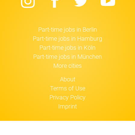
Instagram
Facebook
Twitter
Yo
Part-time jobs in Berlin
Part-time jobs in Hamburg
Part-time jobs in Köln
Part-time jobs in München
More cities
About
Terms of Use
Privacy Policy
Imprint
Jobfox uses
cookies
.
OK!