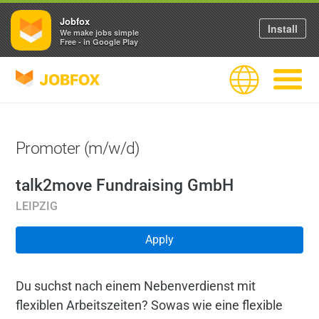
Jobfox
Install
We make jobs simple
Free - in Google Play
JOBFOX
Language
Navigate
Promoter (m/w/d)
talk2move Fundraising GmbH
LEIPZIG
Apply
Du suchst nach einem Nebenverdienst mit
flexiblen Arbeitszeiten? Sowas wie eine flexible