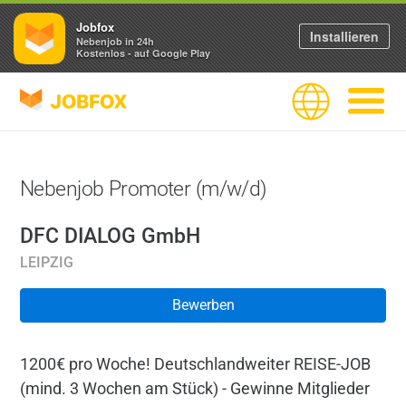
Jobfox
Installieren
Nebenjob in 24h
Kostenlos - auf Google Play
JOBFOX
Sprache
Navigati
Nebenjob Promoter (m/w/d)
DFC DIALOG GmbH
LEIPZIG
Bewerben
1200€ pro Woche! Deutschlandweiter REISE-JOB
(mind. 3 Wochen am Stück) - Gewinne Mitglieder