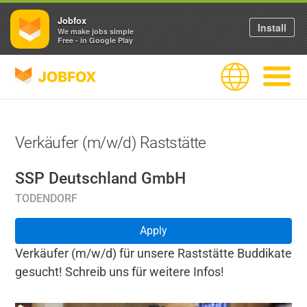
Jobfox
Install
We make jobs simple
Free - in Google Play
JOBFOX
Language
Navigate
Verkäufer (m/w/d) Raststätte
SSP Deutschland GmbH
TODENDORF
Apply
Verkäufer (m/w/d) für unsere Raststätte Buddikate
gesucht! Schreib uns für weitere Infos!