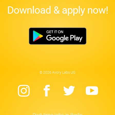
Download & apply now!
© 2026 Avory Labs UG
Instagram
Facebook
Twitter
Yo
Part-time jobs in Berlin