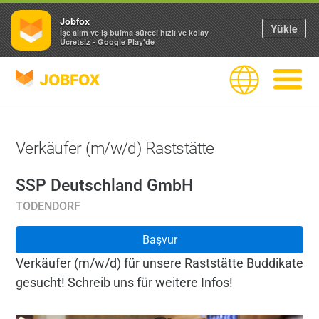
Jobfox
Yükle
İşe alım ve iş bulma süreci hızlı ve kolay
Ücretsiz - Google Play'de
JOBFOX
Dil
Navigas
Verkäufer (m/w/d) Raststätte
SSP Deutschland GmbH
TODENDORF
Başvur
Verkäufer (m/w/d) für unsere Raststätte Buddikate
gesucht! Schreib uns für weitere Infos!