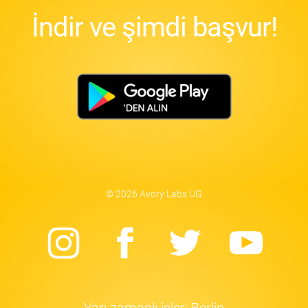
İndir ve şimdi başvur!
© 2026 Avory Labs UG
Instagram
Facebook
Twitter
Yo
Yarı zamanlı işler: Berlin