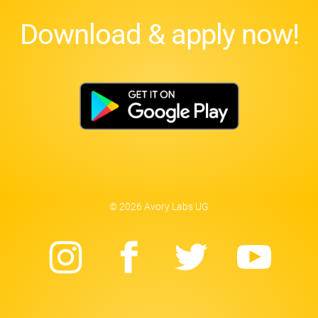
Download & apply now!
© 2026 Avory Labs UG
Instagram
Facebook
Twitter
Yo