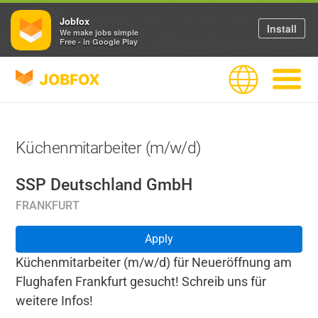
Jobfox
Install
We make jobs simple
Free - in Google Play
JOBFOX
Language
Navigate
Küchenmitarbeiter (m/w/d)
SSP Deutschland GmbH
FRANKFURT
Apply
Küchenmitarbeiter (m/w/d) für Neueröffnung am
Flughafen Frankfurt gesucht! Schreib uns für
weitere Infos!