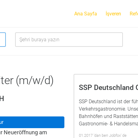
Ana Sayfa
İşveren
Ref
ter (m/w/d)
SSP Deutschland
bH
SSP Deutschland ist der füh
Verkehrsgastronomie. Unse
Bahnhöfen und Raststätten 
ur
Gastronomie- & Handelsma
ür Neueröffnung am
01.2017 'dan beri Jobfox' de