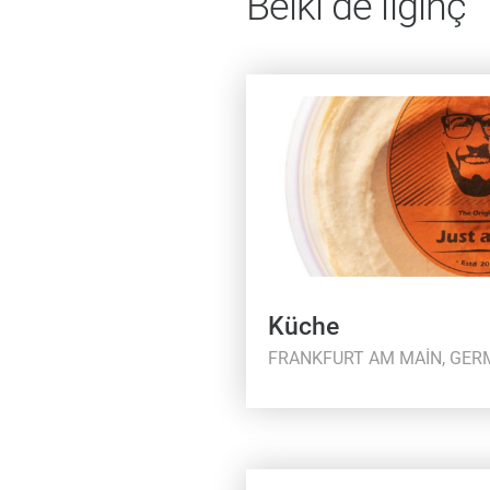
Belki de ilginç
Küche
FRANKFURT AM MAIN, GE