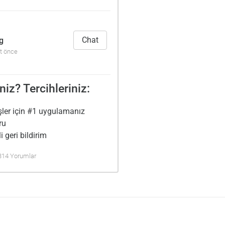
Chat
g
t önce
niz? Tercihleriniz:
şler için #1 uygulamanız
ru
i geri bildirim
 314 Yorumlar