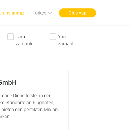
Dil
Türkçe
eranslarımız
Giriş yap
Tam
Yarı
zamanlı
zamanlı
 GmbH
rende Dienstleister in der
re Standorte an Flughäfen,
bieten den perfekten Mix an
rken.