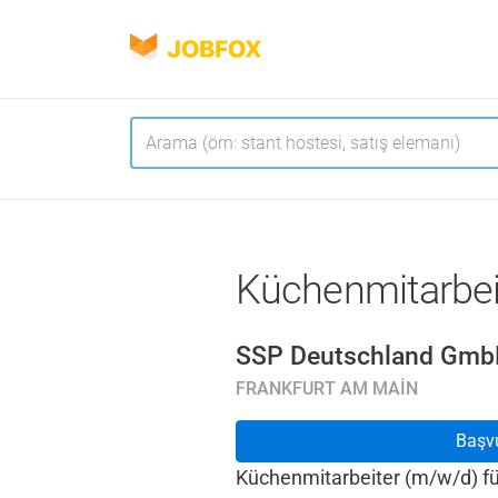
JOBFOX
Navigasyon
Dil
Küchenmitarbei
SSP Deutschland Gm
FRANKFURT AM MAIN
Başv
Küchenmitarbeiter (m/w/d) f