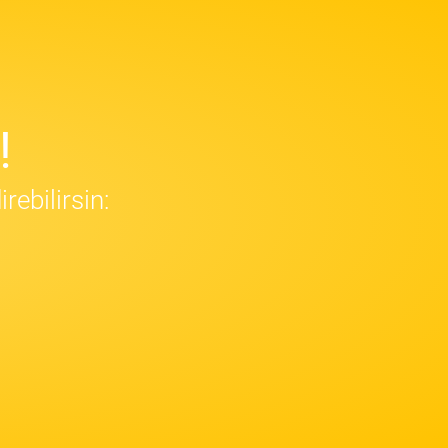
!
ebilirsin: