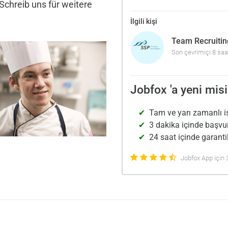
Schreib uns für weitere
İlgili kişi
Team Recruitin
Son çevrimiçi 8 saa
Jobfox 'a yeni misi
Tam ve yarı zamanlı i
3 dakika içinde başvu
24 saat içinde garantil
Jobfox App için