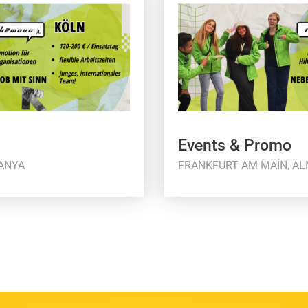
Events & Promo
ANYA
FRANKFURT AM MAIN, A