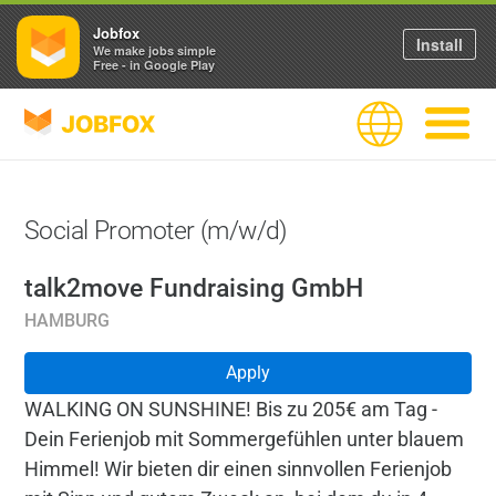
Jobfox
Install
We make jobs simple
Free - in Google Play
JOBFOX
Language
Navigate
Social Promoter (m/w/d)
talk2move Fundraising GmbH
HAMBURG
Apply
WALKING ON SUNSHINE! Bis zu 205€ am Tag -
Dein Ferienjob mit Sommergefühlen unter blauem
Himmel! Wir bieten dir einen sinnvollen Ferienjob