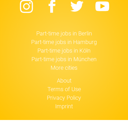
Instagram
Facebook
Twitter
Yo
Part-time jobs in Berlin
Part-time jobs in Hamburg
Part-time jobs in Köln
Part-time jobs in München
More cities
About
Terms of Use
Privacy Policy
Imprint
Jobfox uses
cookies
.
OK!