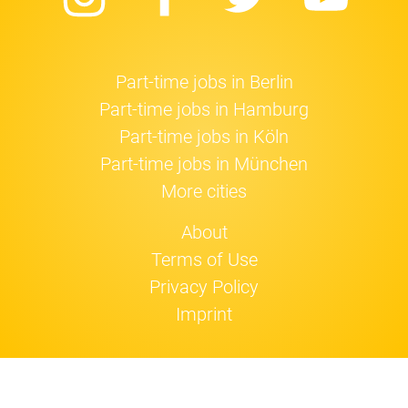
Instagram
Facebook
Twitter
Yo
Part-time jobs in Berlin
Part-time jobs in Hamburg
Part-time jobs in Köln
Part-time jobs in München
More cities
About
Terms of Use
Privacy Policy
Imprint
Jobfox uses
cookies
.
OK!