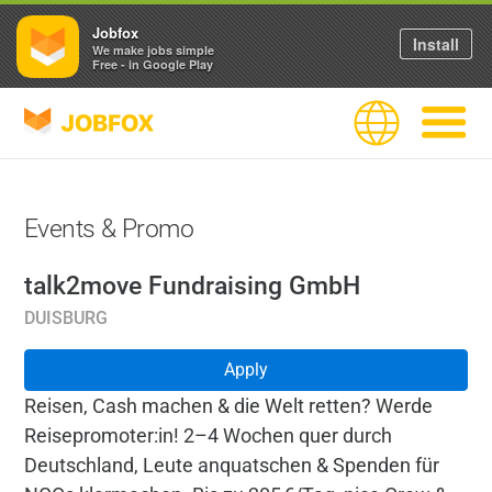
Jobfox
Install
We make jobs simple
Free - in Google Play
JOBFOX
Language
Navigate
Events & Promo
talk2move Fundraising GmbH
DUISBURG
Apply
Reisen, Cash machen & die Welt retten? Werde
Reisepromoter:in! 2–4 Wochen quer durch
Deutschland, Leute anquatschen & Spenden für