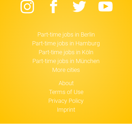
Instagram
Facebook
Twitter
Yo
Part-time jobs in Berlin
Part-time jobs in Hamburg
Part-time jobs in Köln
Part-time jobs in München
More cities
About
Terms of Use
Privacy Policy
Imprint
Jobfox uses
cookies
.
OK!