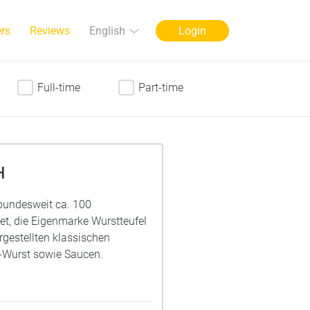
Language
English
rs
Reviews
Login
Full-time
Part-time
H
bundesweit ca. 100
t, die Eigenmarke Wurstteufel
ergestellten klassischen
y-Wurst sowie Saucen.