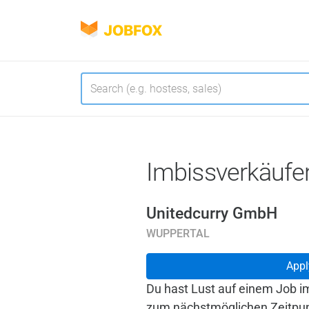
JOBFOX
Navigate
Language
Imbissverkäufe
Unitedcurry GmbH
WUPPERTAL
Appl
Du hast Lust auf einem Job i
zum nächstmöglichen Zeitpun