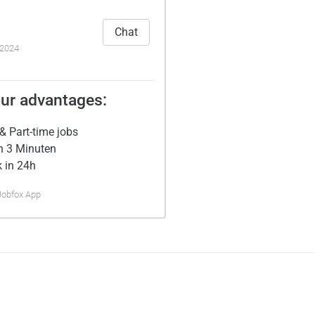
Chat
.2024
ur advantages:
& Part-time jobs
n 3 Minuten
 in 24h
Jobfox App