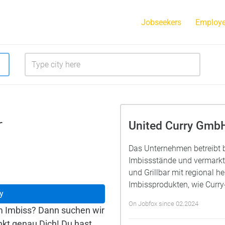
Jobseekers
Employe
r
United Curry Gmb
Das Unternehmen betreibt 
Imbissstände und vermarkte
und Grillbar mit regional h
Imbissprodukten, wie Curr
y
On Jobfox since 02.2024
m Imbiss? Dann suchen wir
kt genau Dich! Du hast