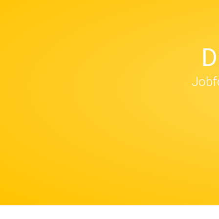
D
Jobfo