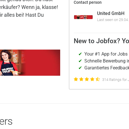
Contact person
erkäufer? Wenn ja, klasse!
United GmbH
ir alles bei! Hast Du
Last seen on 29.04
New to Jobfox? Yo
Your #1 App for Jobs 
Schnelle Bewerbung i
Garantiertes Feedback
314 Ratings for 
ers