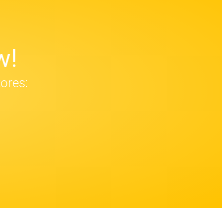
w!
tores: