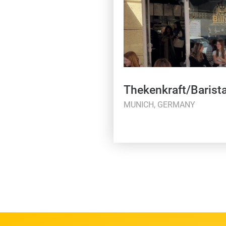
Thekenkraft/Barist
MUNICH, GERMANY