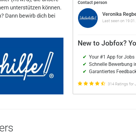
Contact person
hern unterstützen können.
Veronika Regb
? Dann bewirb dich bei
Last seen on 19.01
New to Jobfox? Yo
Your #1 App for Jobs 
Schnelle Bewerbung i
Garantiertes Feedback
314 Ratings for 
ers