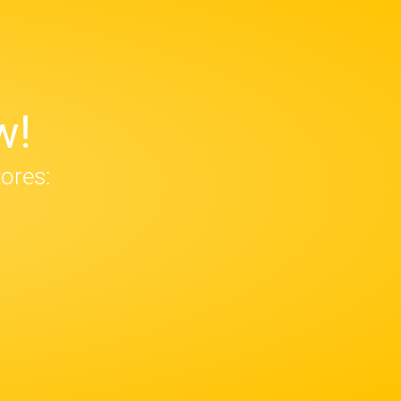
w!
tores: