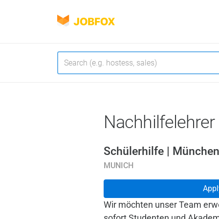
JOBFOX
Navigate
Language
Nachhilfelehrer
Schülerhilfe | München
MUNICH
Appl
Wir möchten unser Team erwe
sofort Studenten und Akademi