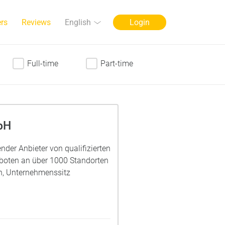
Language
English
rs
Reviews
Login
Full-time
Part-time
bH
render Anbieter von qualifizierten
eboten an über 1000 Standorten
ch, Unternehmenssitz