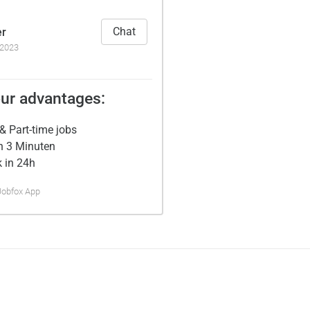
Chat
er
.2023
ur advantages:
& Part-time jobs
n 3 Minuten
 in 24h
Jobfox App