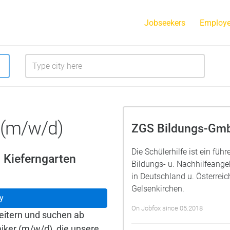
Jobseekers
Employe
 (m/w/d)
ZGS Bildungs-Gm
Die Schülerhilfe ist ein füh
 Kieferngarten
Bildungs- u. Nachhilfeang
in Deutschland u. Österrei
Gelsenkirchen.
y
On Jobfox since 05.2018
itern und suchen ab
ker (m/w/d), die unsere