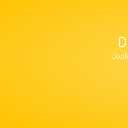
D
Jobfo