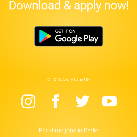
Download & apply now!
© 2026 Avory Labs UG
Instagram
Facebook
Twitter
Yo
Part-time jobs in Berlin