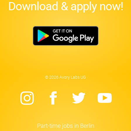
Download & apply now!
© 2026 Avory Labs UG
Instagram
Facebook
Twitter
Yo
Part-time jobs in Berlin