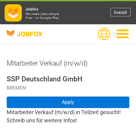
Jobfox
Install
We make jobs simple
Free - in Google Play
JOBFOX
Language
Navigate
Mitarbeiter Verkauf (m/w/d)
SSP Deutschland GmbH
BREMEN
Apply
Mitarbeiter Verkauf (m/w/d) in Teilzeit gesucht!
Schreib uns für weitere Infos!