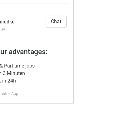
Chat
miedke
ago
ur advantages:
& Part-time jobs
n 3 Minuten
 in 24h
Jobfox App