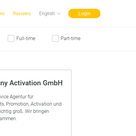
Language
English
rs
Reviews
Login
Full-time
Part-time
ny Activation GmbH
vice Agentur für
ts, Promotion, Activation und
richtig groß. Wir bringen
sammen.