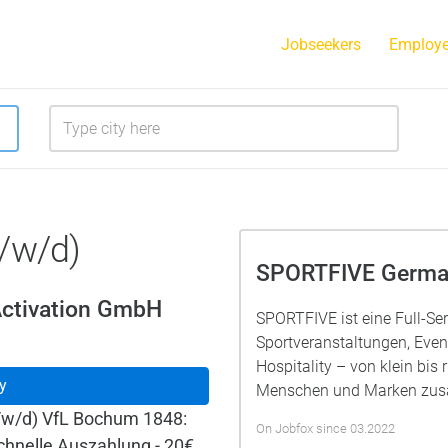
Jobseekers
Employe
/w/d)
SPORTFIVE Germa
ctivation GmbH
SPORTFIVE ist eine Full-Ser
Sportveranstaltungen, Even
Hospitality – von klein bis 
y
Menschen und Marken zu
/w/d) VfL Bochum 1848:
On Jobfox since 03.2022
chnelle Auszahlung - 20€