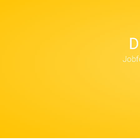
D
Jobfo