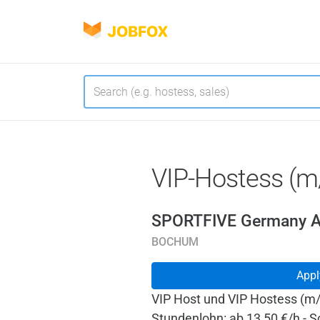
JOBFOX
Navigate
Language
VIP-Hostess (m
SPORTFIVE Germany A
BOCHUM
Appl
VIP Host und VIP Hostess (m
Stundenlohn: ab 13,50 €/h - S