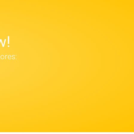
w!
tores: