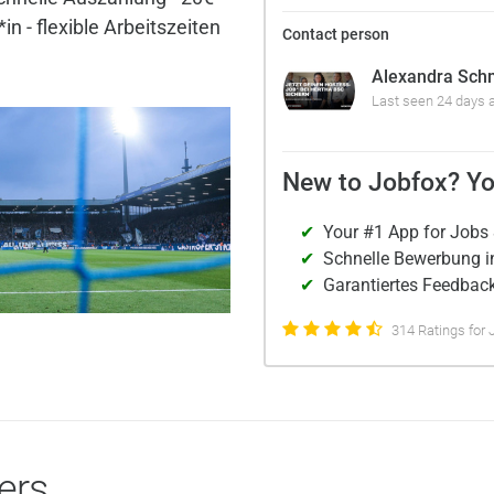
n - flexible Arbeitszeiten
Contact person
Alexandra Sch
Last seen 24 days 
New to Jobfox? Yo
Your #1 App for Jobs 
Schnelle Bewerbung i
Garantiertes Feedback
314 Ratings for 
ers