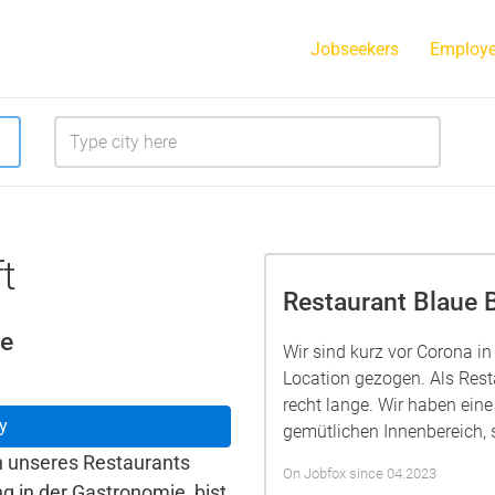
Jobseekers
Employe
t
Restaurant Blaue 
me
Wir sind kurz vor Corona i
Location gezogen. Als Rest
recht lange. Wir haben eine
y
gemütlichen Innenbereich,
en unseres Restaurants
On Jobfox since 04.2023
g in der Gastronomie, bist