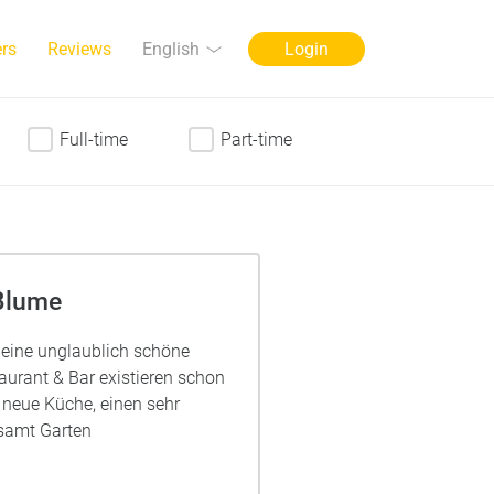
Language
English
rs
Reviews
Login
Full-time
Part-time
Blume
n eine unglaublich schöne
aurant & Bar existieren schon
 neue Küche, einen sehr
 samt Garten