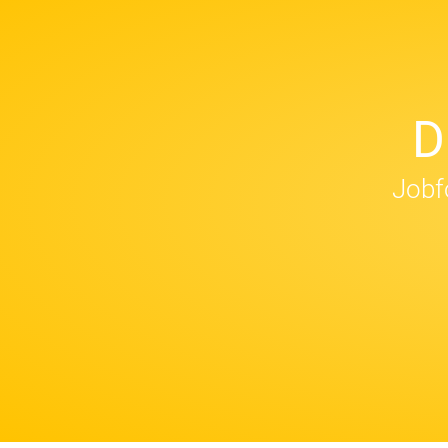
D
Jobfo