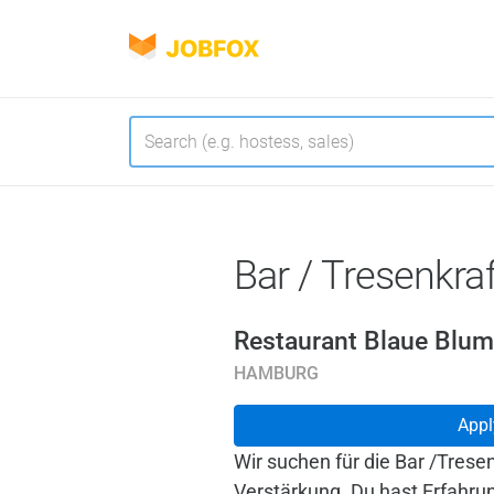
JOBFOX
Navigate
Language
Bar / Tresenkraf
Restaurant Blaue Blu
HAMBURG
Appl
Wir suchen für die Bar /Tres
Verstärkung. Du hast Erfahrun