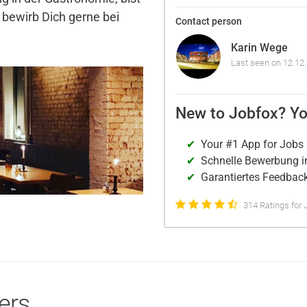
bewirb Dich gerne bei
Contact person
Karin Wege
Last seen on 12.12
New to Jobfox? Yo
Your #1 App for Jobs 
Schnelle Bewerbung i
Garantiertes Feedback
314 Ratings for 
ers