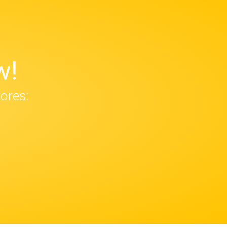
w!
tores: