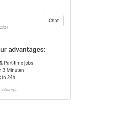
Chat
.2024
ur advantages:
& Part-time jobs
n 3 Minuten
 in 24h
Jobfox App