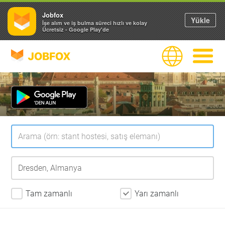
Jobfox
Yükle
İşe alım ve iş bulma süreci hızlı ve kolay
Ücretsiz - Google Play'de
JOBFOX
Dil
Navigas
Tam zamanlı
Yarı zamanlı