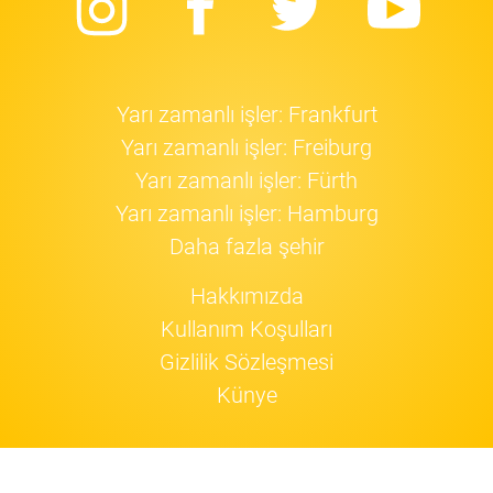
Instagram
Facebook
Twitter
Yo
Yarı zamanlı işler: Frankfurt
Yarı zamanlı işler: Freiburg
Yarı zamanlı işler: Fürth
Yarı zamanlı işler: Hamburg
Daha fazla şehir
Hakkımızda
Kullanım Koşulları
Gizlilik Sözleşmesi
Künye
Jobfox
cookie'leri
kullanıyor.
Devam!