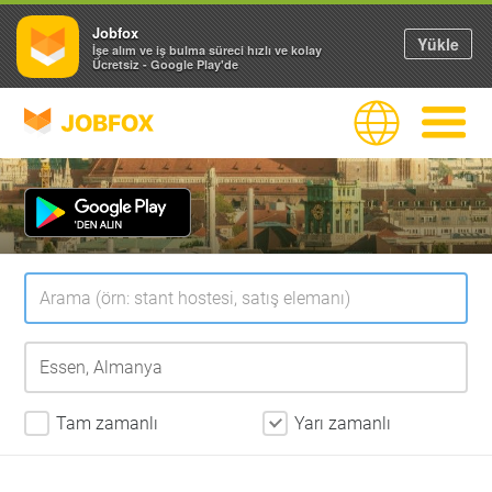
Jobfox
Yükle
İşe alım ve iş bulma süreci hızlı ve kolay
Ücretsiz - Google Play'de
JOBFOX
Dil
Navigas
Tam zamanlı
Yarı zamanlı