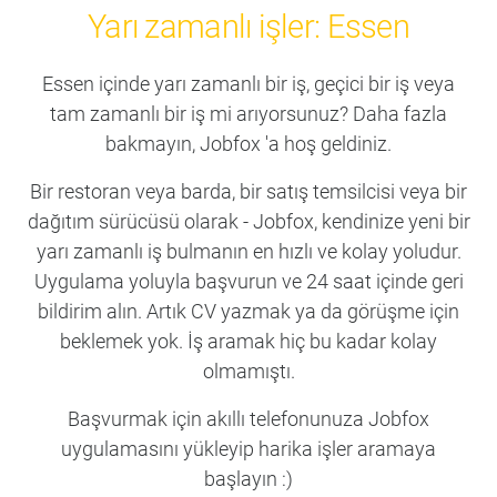
Yarı zamanlı işler: Essen
Essen içinde yarı zamanlı bir iş, geçici bir iş veya
tam zamanlı bir iş mi arıyorsunuz? Daha fazla
bakmayın, Jobfox 'a hoş geldiniz.
Bir restoran veya barda, bir satış temsilcisi veya bir
dağıtım sürücüsü olarak - Jobfox, kendinize yeni bir
yarı zamanlı iş bulmanın en hızlı ve kolay yoludur.
Uygulama yoluyla başvurun ve 24 saat içinde geri
bildirim alın. Artık CV yazmak ya da görüşme için
beklemek yok. İş aramak hiç bu kadar kolay
olmamıştı.
Başvurmak için akıllı telefonunuza Jobfox
uygulamasını yükleyip harika işler aramaya
başlayın :)