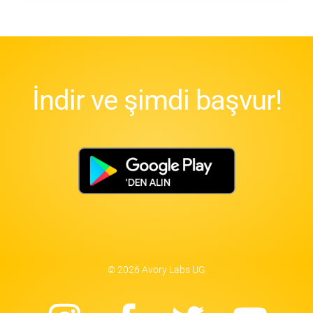
İndir ve şimdi başvur!
© 2026 Avory Labs UG