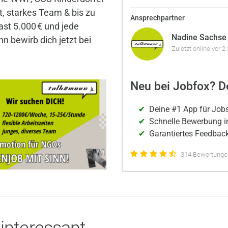
t, starkes Team & bis zu
Ansprechpartner
ast 5.000 € und jede
Nadine Sachse
n bewirb dich jetzt bei
Zuletzt online vor 2
Neu bei Jobfox? De
Deine #1 App für Job
Schnelle Bewerbung i
Garantiertes Feedback
314 Bewertungen
 interessant