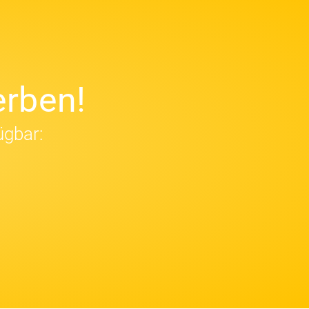
rben!
ügbar: