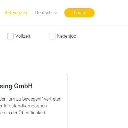
Sprache
Deutsch
Referenzen
Login
Vollzeit
Nebenjob
ising GmbH
n, um zu bewegen!" vertreten
er Infostandkampagnen
n in der Öffentlichkeit.