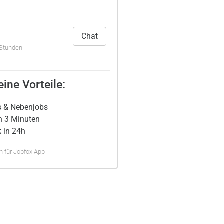
Chat
 Stunden
ine Vorteile:
s & Nebenjobs
n 3 Minuten
 in 24h
 für Jobfox App