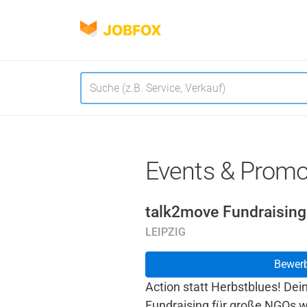
JOBFOX
Navigation
Sprache
Events & Prom
talk2move Fundraisin
LEIPZIG
Bewer
Action statt Herbstblues! Dei
Fundraising für große NGOs 