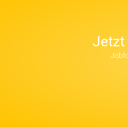
Jetz
Jobfo