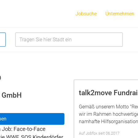
Jobsuche
Unternehmen
o
talk2move Fundra
g GmbH
Gemäß unserem Motto "Rede
wir im Rahmen hochwertig
ben
namhafte Hilfsorganisatione
n Job: Face-to-Face
Auf Jobfox seit 06.2017
wie WWF, SOS Kinderdörfer