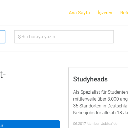
Ana Sayfa
İşveren
Ref
t-
Studyheads
Als Spezialist für Studente
mittlerweile über 3.000 a
35 Standorten in Deutschla
Nebenjobs für alle ab 18 Ja
06.2017 'dan beri Jobfox' de
ur