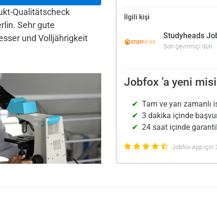
dukt-Qualitätscheck
İlgili kişi
rlin. Sehr gute
Studyheads Jo
sser und Volljährigkeit
Son çevrimiçi dün
Jobfox 'a yeni misi
Tam ve yarı zamanlı i
3 dakika içinde başvu
24 saat içinde garantil
Jobfox App için