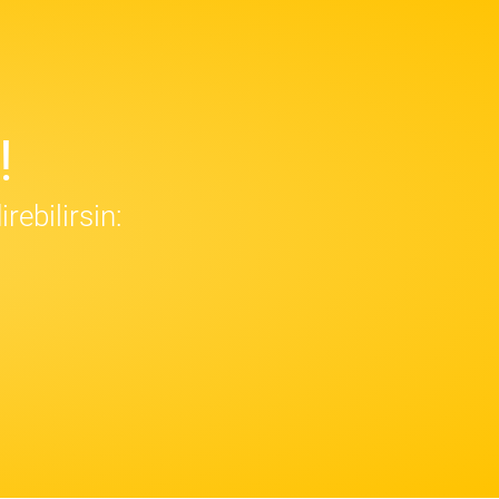
!
ebilirsin: