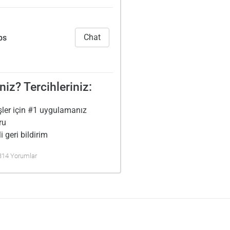
Chat
bs
niz? Tercihleriniz:
şler için #1 uygulamanız
ru
i geri bildirim
 314 Yorumlar