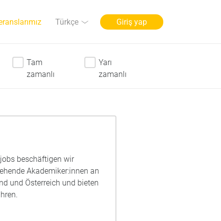
Dil
Türkçe
eranslarımız
Giriş yap
Tam
Yarı
zamanlı
zamanlı
njobs beschäftigen wir
ngehende Akademiker:innen an
nd und Österreich und bieten
hren.