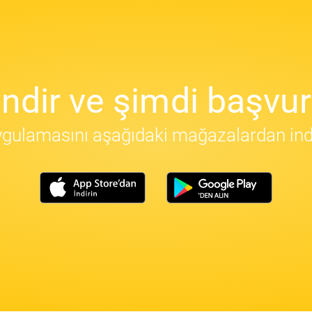
İndir ve şimdi başvur
gulamasını aşağıdaki mağazalardan indir