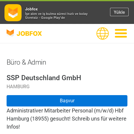
Jobfox
Yükle
İşe alım ve iş bulma süreci hızlı ve kolay
Ücretsiz - Google Play'de
JOBFOX
Dil
Navigas
Büro & Admin
SSP Deutschland GmbH
HAMBURG
Başvur
Administrativer Mitarbeiter Personal (m/w/d) Hbf
Hamburg (18955) gesucht! Schreib uns für weitere
Infos!