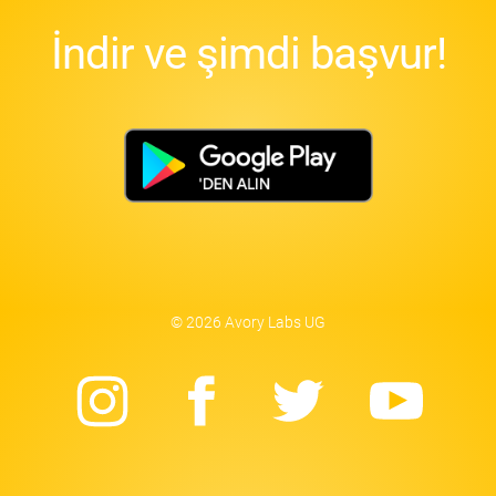
İndir ve şimdi başvur!
© 2026 Avory Labs UG
Instagram
Facebook
Twitter
Yo