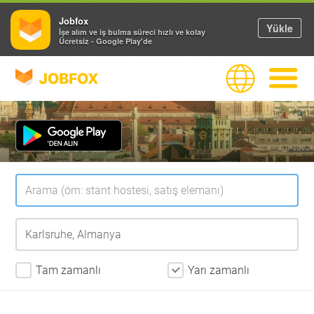
Jobfox
Yükle
İşe alım ve iş bulma süreci hızlı ve kolay
Ücretsiz - Google Play'de
JOBFOX
Dil
Navigas
Tam zamanlı
Yarı zamanlı