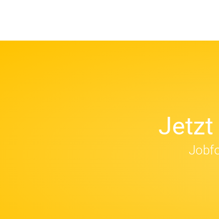
Jetz
Jobfo