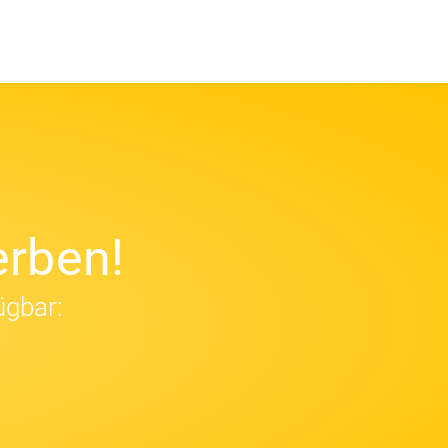
rben!
ügbar: