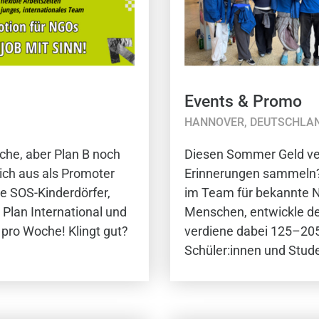
Events & Promo
HANNOVER, DEUTSCHLA
sche, aber Plan B noch
Diesen Sommer Geld ver
dich aus als Promoter
Erinnerungen sammeln?
e SOS-Kinderdörfer,
im Team für bekannte N
Plan International und
Menschen, entwickle de
pro Woche! Klingt gut?
verdiene dabei 125–205€
Schüler:innen und Stude