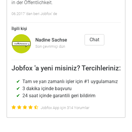
in der Öffentlichkeit.
06.2017 'dan beri Jobfox' de
İlgili kişi
Chat
Nadine Sachse
Son çevrimiçi dün
Jobfox 'a yeni misiniz? Tercihleriniz:
Tam ve yarı zamanlı işler için #1 uygulamanız
3 dakika içinde başvuru
24 saat içinde garantili geri bildirim
Jobfox App için 314 Yorumlar