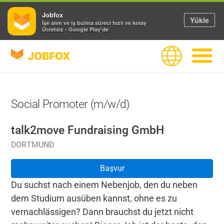
Jobfox
Yükle
İşe alım ve iş bulma süreci hızlı ve kolay
Ücretsiz - Google Play'de
JOBFOX
Dil
Navigas
Social Promoter (m/w/d)
talk2move Fundraising GmbH
DORTMUND
Başvur
Du suchst nach einem Nebenjob, den du neben
dem Studium ausüben kannst, ohne es zu
vernachlässigen? Dann brauchst du jetzt nicht