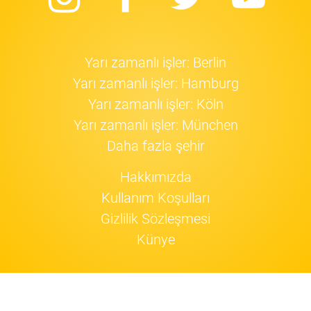
Instagram
Facebook
Twitter
Yo
Yarı zamanlı işler: Berlin
Yarı zamanlı işler: Hamburg
Yarı zamanlı işler: Köln
Yarı zamanlı işler: München
Daha fazla şehir
Hakkımızda
Kullanım Koşulları
Gizlilik Sözleşmesi
Künye
Jobfox
cookie'leri
kullanıyor.
Devam!