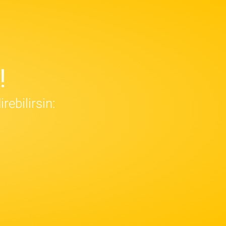
!
ebilirsin: