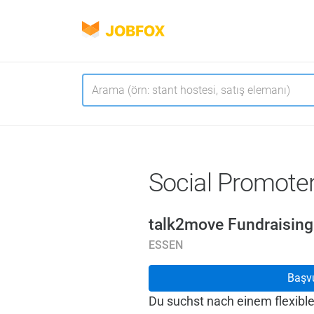
JOBFOX
Navigasyon
Dil
Social Promote
talk2move Fundraisin
ESSEN
Başv
Du suchst nach einem flexible