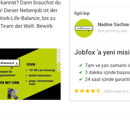
kannst? Dann brauchst du
n! Dieser Nebenjob ist der
İlgili kişi
Work-Life-Balance, bis zu
Nadine Sachse
 Team der Welt. Bewirb
Son çevrimiçi dün
Jobfox 'a yeni misi
Tam ve yarı zamanlı i
3 dakika içinde başvu
24 saat içinde garantil
Jobfox App için