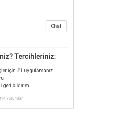
Chat
niz? Tercihleriniz:
şler için #1 uygulamanız
ru
i geri bildirim
 314 Yorumlar