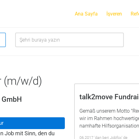
Ana Sayfa
İşveren
Ref
r (m/w/d)
talk2move Fundra
g GmbH
Gemäß unserem Motto "Rede
wir im Rahmen hochwertig
ur
namhafte Hilfsorganisatione
n Job mit Sinn, den du
06.2017 'dan beri Jobfox' de