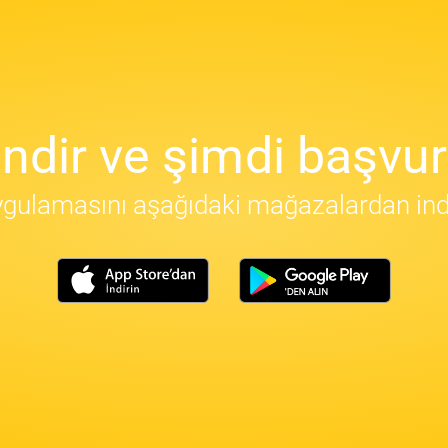
İndir ve şimdi başvur
gulamasını aşağıdaki mağazalardan indir