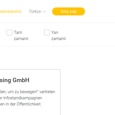
Dil
Türkçe
eranslarımız
Giriş yap
Tam
Yarı
zamanlı
zamanlı
ising GmbH
n, um zu bewegen!" vertreten
er Infostandkampagnen
n in der Öffentlichkeit.