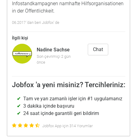
Infostandkampagnen namhafte Hilfsorganisationen
in der Öffentlichkeit.
06.2017 'dan beri Jobfox' de
İlgili kişi
Chat
Nadine Sachse
Son çevrimiçi 2 gün
önce
Jobfox 'a yeni misiniz? Tercihleriniz:
Tam ve yarı zamanlı işler için #1 uygulamanız
3 dakika içinde başvuru
24 saat içinde garantili geri bildirim
Jobfox App için 314 Yorumlar