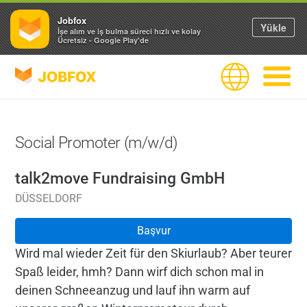
Jobfox
Yükle
İşe alım ve iş bulma süreci hızlı ve kolay
Ücretsiz - Google Play'de
JOBFOX
Dil
Navigas
Social Promoter (m/w/d)
talk2move Fundraising GmbH
DÜSSELDORF
Başvur
Wird mal wieder Zeit für den Skiurlaub? Aber teurer
Spaß leider, hmh? Dann wirf dich schon mal in
deinen Schneeanzug und lauf ihn warm auf