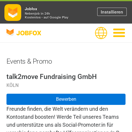
Jobfox
Installieren
Nebenjob in 24h
Kostenlos - auf Google Play
JOBFOX
Sprache
Navigati
Events & Promo
talk2move Fundraising GmbH
KÖLN
Bewerben
Freunde finden, die Welt verändern und den
Kontostand boosten! Werde Teil unseres Teams
und unterstütze uns als Social-Promoter:in für