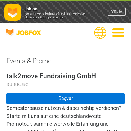
Jobfox
Yükle
İşe alım ve iş bulma süreci hızlı ve kolay
Ücretsiz - Google Play'de
JOBFOX
Dil
Navigas
Events & Promo
talk2move Fundraising GmbH
DUISBURG
Başvur
Semesterpause nutzen & dabei richtig verdienen?
Starte mit uns auf eine deutschlandweite
Promotour, sammle wertvolle Erfahrung und