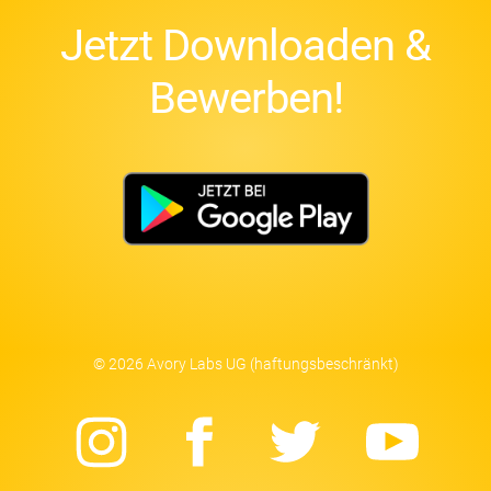
Jetzt Downloaden &
Bewerben!
© 2026 Avory Labs UG (haftungsbeschränkt)
Instagram
Facebook
Twitter
Yo