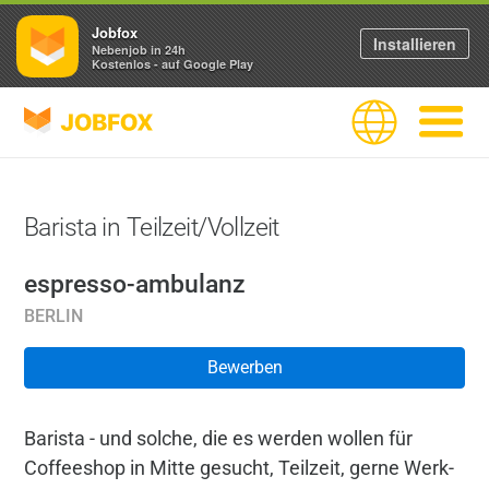
Jobfox
Installieren
Nebenjob in 24h
Kostenlos - auf Google Play
JOBFOX
Sprache
Navigati
Barista in Teilzeit/Vollzeit
espresso-ambulanz
BERLIN
Bewerben
Barista - und solche, die es werden wollen für
Coffeeshop in Mitte gesucht, Teilzeit, gerne Werk-