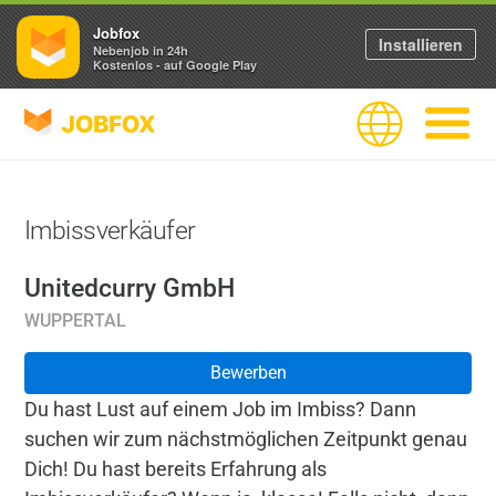
Jobfox
Installieren
Nebenjob in 24h
Kostenlos - auf Google Play
JOBFOX
Sprache
Navigati
Imbissverkäufer
Unitedcurry GmbH
WUPPERTAL
Bewerben
Du hast Lust auf einem Job im Imbiss? Dann
suchen wir zum nächstmöglichen Zeitpunkt genau
Dich! Du hast bereits Erfahrung als