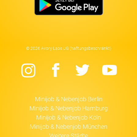
© 2026 Avory Labs UG (haftungsbeschränkt)
Instagram
Facebook
Twitter
Yo
Minijob & Nebenjob Berlin
Minijob & Nebenjob Hamburg
Minijob & Nebenjob Köln
Minijob & Nebenjob München
Weitere Städte