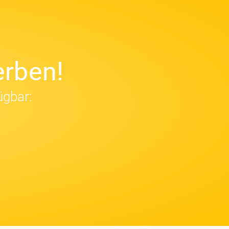
rben!
ügbar: