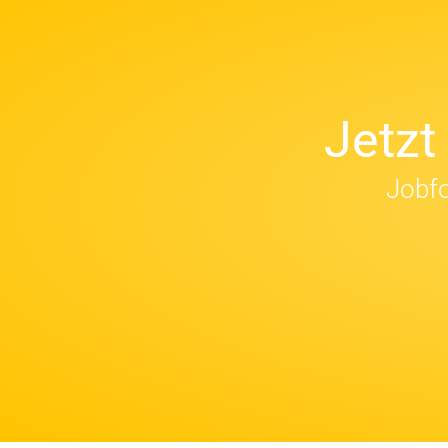
Jetz
Jobfo