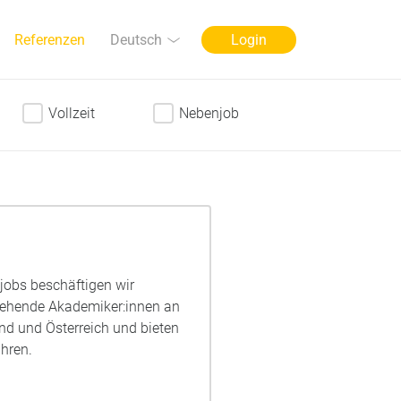
Sprache
Deutsch
Referenzen
Login
Vollzeit
Nebenjob
njobs beschäftigen wir
ngehende Akademiker:innen an
nd und Österreich und bieten
hren.