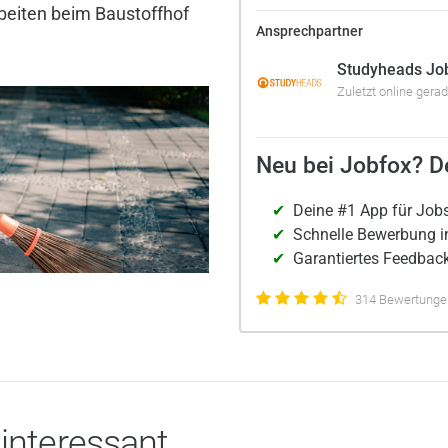
rbeiten beim Baustoffhof
Ansprechpartner
Studyheads Jo
Zuletzt online gera
Neu bei Jobfox? De
Deine #1 App für Job
Schnelle Bewerbung i
Garantiertes Feedback
314 Bewertungen
 interessant