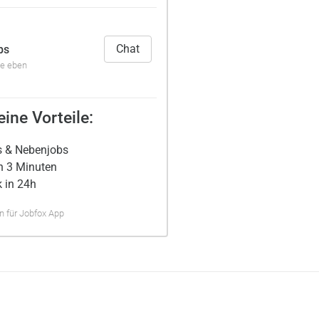
Chat
bs
de eben
ine Vorteile:
s & Nebenjobs
n 3 Minuten
 in 24h
 für Jobfox App