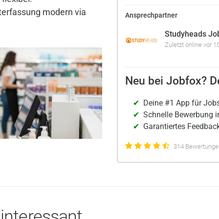
terfassung modern via
Ansprechpartner
Studyheads Jo
Zuletzt online vor 
Neu bei Jobfox? De
Deine #1 App für Job
Schnelle Bewerbung i
Garantiertes Feedback
314 Bewertungen
 interessant