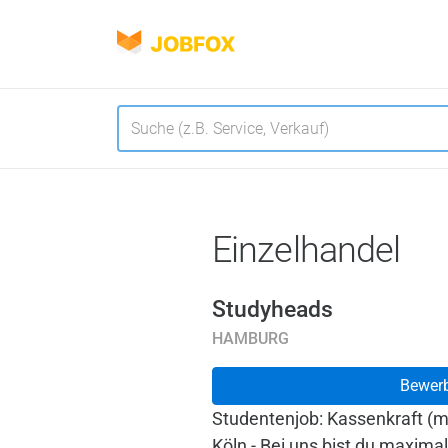
JOBFOX
Navigation
Sprache
Einzelhandel
Studyheads
HAMBURG
Bewer
Studentenjob: Kassenkraft (m/
Köln - Bei uns bist du maximal 