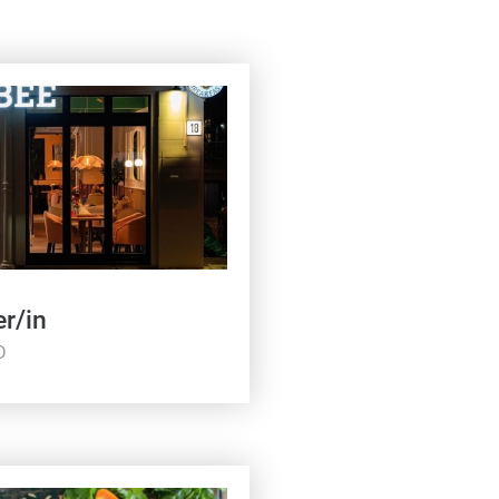
er/in
D