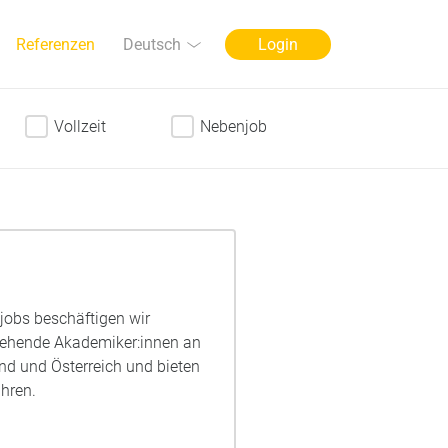
Sprache
Deutsch
Referenzen
Login
Vollzeit
Nebenjob
njobs beschäftigen wir
ngehende Akademiker:innen an
nd und Österreich und bieten
hren.