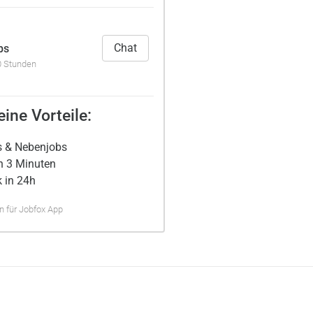
Chat
bs
10 Stunden
ine Vorteile:
s & Nebenjobs
n 3 Minuten
 in 24h
 für Jobfox App