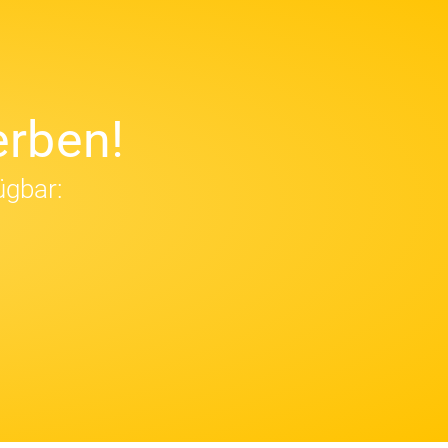
rben!
ügbar: