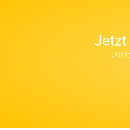
Jetz
Jobfo