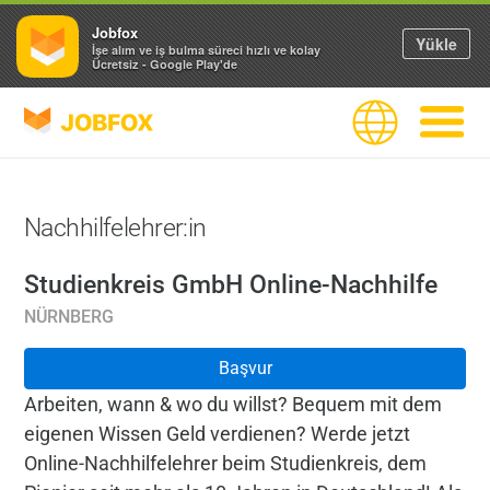
Jobfox
Yükle
İşe alım ve iş bulma süreci hızlı ve kolay
Ücretsiz - Google Play'de
JOBFOX
Dil
Navigas
Nachhilfelehrer:in
Studienkreis GmbH Online-Nachhilfe
NÜRNBERG
Başvur
Arbeiten, wann & wo du willst? Bequem mit dem
eigenen Wissen Geld verdienen? Werde jetzt
Online-Nachhilfelehrer beim Studienkreis, dem