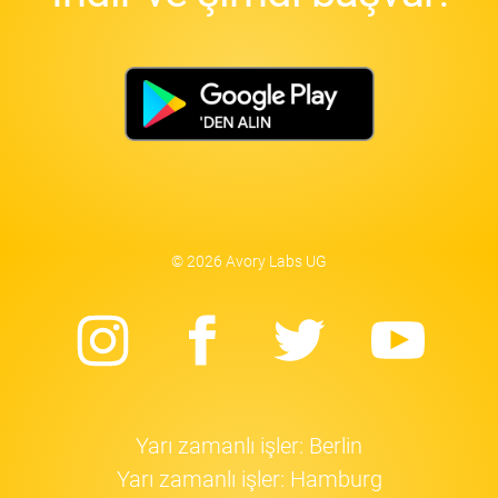
© 2026 Avory Labs UG
Instagram
Facebook
Twitter
Yo
Yarı zamanlı işler: Berlin
Yarı zamanlı işler: Hamburg