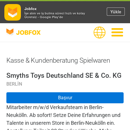
Jobfox
Yükle
İşe alım ve iş bulma süreci hızlı ve kolay
Ücretsiz - Google Play'de
JOBFOX
Dil
Navigas
Kasse & Kundenberatung Spielwaren
Smyths Toys Deutschland SE & Co. KG
BERLIN
Başvur
Mitarbeiter m/w/d Verkaufsteam in Berlin-
Neukölln. Ab sofort! Setze Deine Erfahrungen und
Talente in unserem Store in Berlin-Neukölln ein.