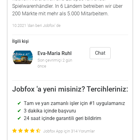
Spielwarenhändler. In 6 Ländern betreiben wir über
200 Märkte mit mehr als 5.000 Mitarbeitern.
10.2021 'dan beri Jobfox' de
İlgili kişi
Chat
Eva-Maria Ruhl
Son çevrimiçi 2 gün
önce
Jobfox 'a yeni misiniz? Tercihleriniz:
Tam ve yarı zamanlı işler için #1 uygulamanız
3 dakika içinde başvuru
24 saat içinde garantili geri bildirim
Jobfox App için 314 Yorumlar