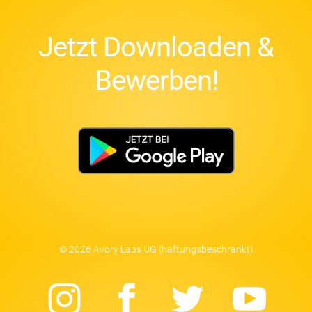
Jetzt Downloaden &
Bewerben!
© 2026 Avory Labs UG (haftungsbeschränkt)
Instagram
Facebook
Twitter
Yo