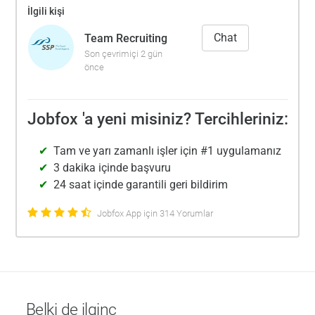
İlgili kişi
Chat
Team Recruiting
Son çevrimiçi 2 gün
önce
Jobfox 'a yeni misiniz? Tercihleriniz:
Tam ve yarı zamanlı işler için #1 uygulamanız
3 dakika içinde başvuru
24 saat içinde garantili geri bildirim
Jobfox App için 314 Yorumlar
Belki de ilginç