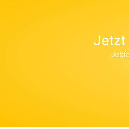
Jetz
Jobfo