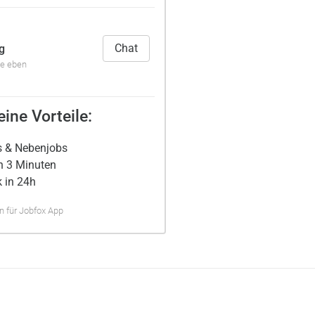
Chat
g
de eben
ine Vorteile:
s & Nebenjobs
n 3 Minuten
 in 24h
 für Jobfox App