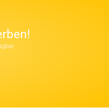
rben!
ügbar: