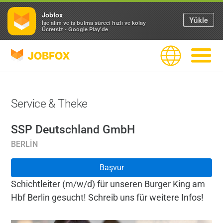
Jobfox
Yükle
İşe alım ve iş bulma süreci hızlı ve kolay
Ücretsiz - Google Play'de
JOBFOX
Dil
Navigas
Service & Theke
SSP Deutschland GmbH
BERLIN
Başvur
Schichtleiter (m/w/d) für unseren Burger King am
Hbf Berlin gesucht! Schreib uns für weitere Infos!