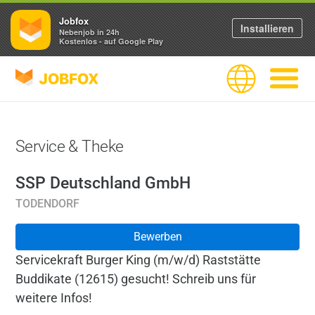
Jobfox
Installieren
Nebenjob in 24h
Kostenlos - auf Google Play
JOBFOX
Sprache
Navigati
Service & Theke
SSP Deutschland GmbH
TODENDORF
Bewerben
Servicekraft Burger King (m/w/d) Raststätte
Buddikate (12615) gesucht! Schreib uns für
weitere Infos!