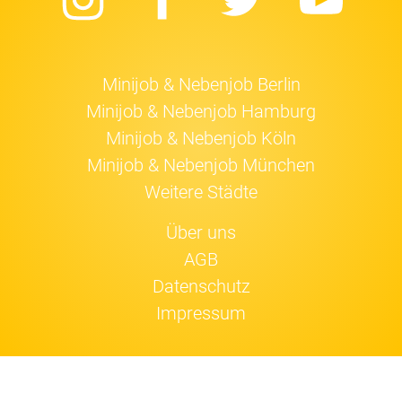
Instagram
Facebook
Twitter
Yo
Minijob & Nebenjob Berlin
Minijob & Nebenjob Hamburg
Minijob & Nebenjob Köln
Minijob & Nebenjob München
Weitere Städte
Über uns
AGB
Datenschutz
Impressum
Jobfox nutzt
Cookies
.
Einverstanden!